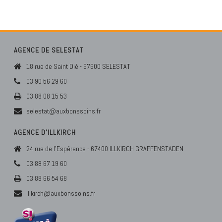
AGENCE DE SELESTAT
18 rue de Saint Dié - 67600 SELESTAT
03 90 56 29 60
03 88 08 15 53
selestat@auxbonssoins.fr
AGENCE D’ILLKIRCH
24 rue de l'Espérance - 67400 ILLKIRCH GRAFFENSTADEN
03 88 67 19 60
03 88 66 54 68
illkirch@auxbonssoins.fr