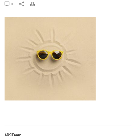
0
ABSTeam