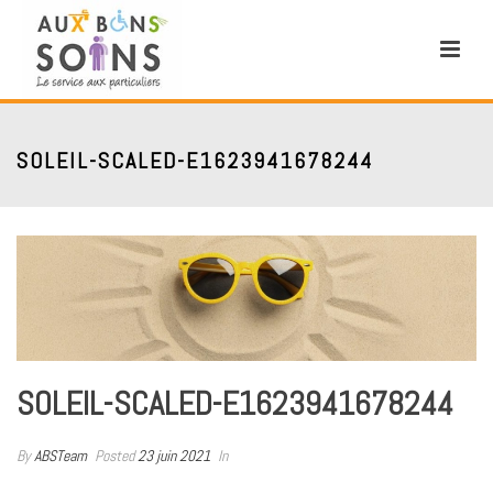
SOLEIL-SCALED-E1623941678244
SOLEIL-SCALED-E1623941678244
By
ABSTeam
Posted
23 juin 2021
In