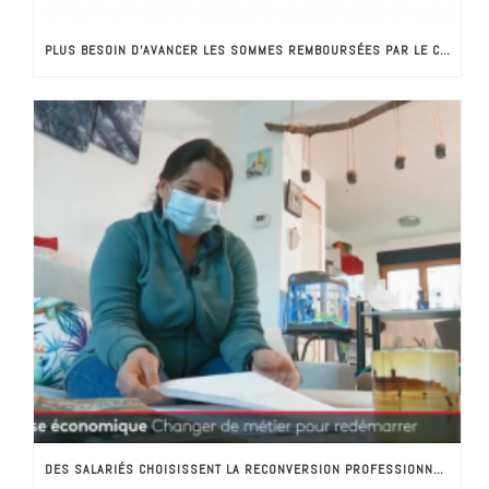
PLUS BESOIN D’AVANCER LES SOMMES REMBOURSÉES PAR LE CRÉDIT D’IMPÔT
DES SALARIÉS CHOISISSENT LA RECONVERSION PROFESSIONNELLE VERS LES MÉTIERS D’AIDE A DOMICILE