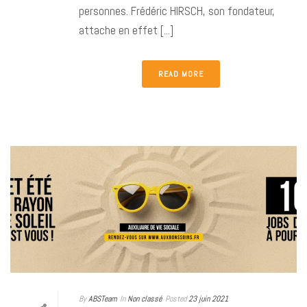
personnes. Frédéric HIRSCH, son fondateur,
attache en effet [...]
READ MORE
By
ABSTeam
In
Non classé
Posted
23 juin 2021