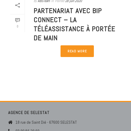
By
ABSTeam
In
Posted
18 juin 2020
PARTENARIAT AVEC BIP
CONNECT – LA
0
TÉLÉASSISTANCE À PORTÉE
DE MAIN
READ MORE
AGENCE DE SELESTAT
18 rue de Saint Dié - 67600 SELESTAT
03 90 56 29 60