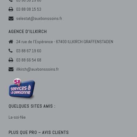
03 88 08 15 53
selestat@auxbonssoins.fr
AGENCE D’ILLKIRCH
24 rue de l'Espérance - 67400 ILLKIRCH GRAFFENSTADEN
03 88 67 19 60
03 88 66 54 68
illkirch@auxbonssoins.fr
QUELQUES SITES AMIS :
La-soi-fée
PLUS QUE PRO – AVIS CLIENTS