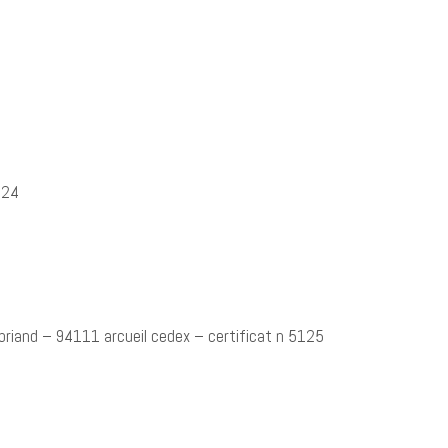
024
 briand – 94111 arcueil cedex – certificat n 5125