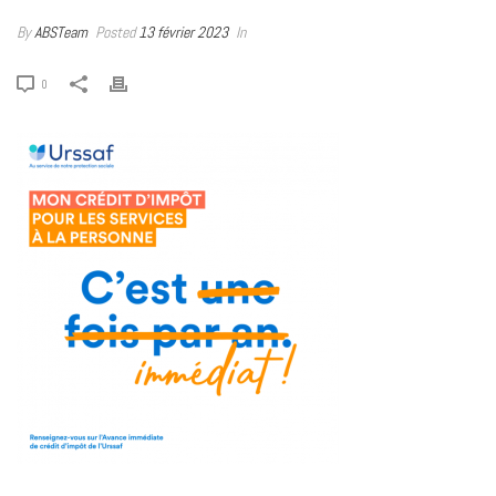
By
ABSTeam
Posted
13 février 2023
In
0