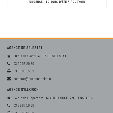
URGENCE ! 10 JOBS D’ÉTÉ À POURVOIR
AGENCE DE SELESTAT
18 rue de Saint Dié - 67600 SELESTAT
03 90 56 29 60
03 88 08 15 53
selestat@auxbonssoins.fr
AGENCE D’ILLKIRCH
24 rue de l'Espérance - 67400 ILLKIRCH GRAFFENSTADEN
03 88 67 19 60
03 88 66 54 68