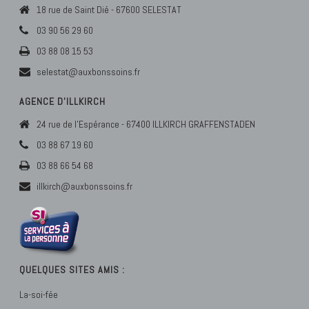
18 rue de Saint Dié - 67600 SELESTAT
03 90 56 29 60
03 88 08 15 53
selestat@auxbonssoins.fr
AGENCE D’ILLKIRCH
24 rue de l'Espérance - 67400 ILLKIRCH GRAFFENSTADEN
03 88 67 19 60
03 88 66 54 68
illkirch@auxbonssoins.fr
QUELQUES SITES AMIS :
La-soi-fée