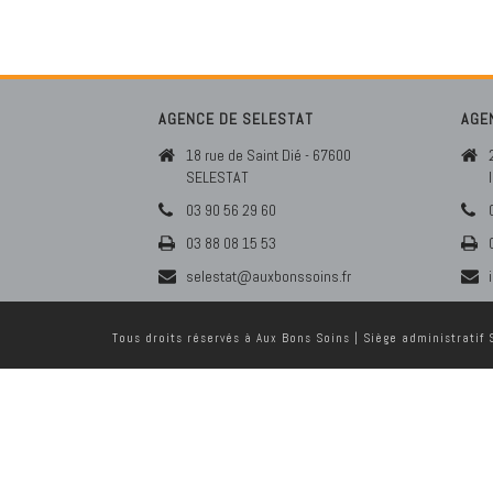
AGENCE DE SELESTAT
AGE
18 rue de Saint Dié - 67600
SELESTAT
03 90 56 29 60
03 88 08 15 53
selestat@auxbonssoins.fr
Tous droits réservés à Aux Bons Soins | Siège administratif S