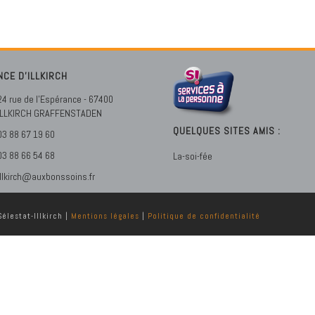
NCE D’ILLKIRCH
24 rue de l'Espérance - 67400
ILLKIRCH GRAFFENSTADEN
QUELQUES SITES AMIS :
03 88 67 19 60
03 88 66 54 68
La-soi-fée
illkirch@auxbonssoins.fr
élestat-Illkirch |
Mentions légales
|
Politique de confidentialité