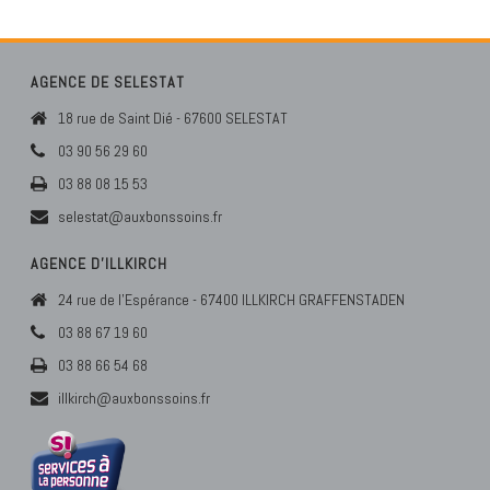
AGENCE DE SELESTAT
18 rue de Saint Dié - 67600 SELESTAT
03 90 56 29 60
03 88 08 15 53
selestat@auxbonssoins.fr
AGENCE D’ILLKIRCH
24 rue de l'Espérance - 67400 ILLKIRCH GRAFFENSTADEN
03 88 67 19 60
03 88 66 54 68
illkirch@auxbonssoins.fr