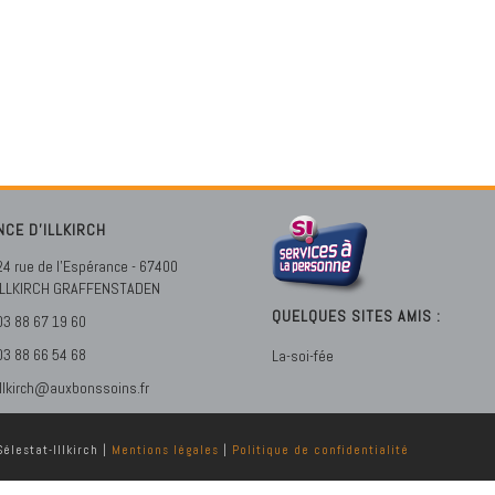
NCE D’ILLKIRCH
24 rue de l'Espérance - 67400
ILLKIRCH GRAFFENSTADEN
QUELQUES SITES AMIS :
03 88 67 19 60
03 88 66 54 68
La-soi-fée
illkirch@auxbonssoins.fr
élestat-Illkirch |
Mentions légales
|
Politique de confidentialité