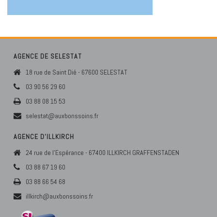
AGENCE DE SELESTAT
18 rue de Saint Dié - 67600 SELESTAT
03 90 56 29 60
03 88 08 15 53
selestat@auxbonssoins.fr
AGENCE D’ILLKIRCH
24 rue de l'Espérance - 67400 ILLKIRCH GRAFFENSTADEN
03 88 67 19 60
03 88 66 54 68
illkirch@auxbonssoins.fr